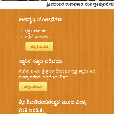
ಶ್ರೀ ಚಿದಂಬರ ಲಿಂಗಾವತಾರ, ಲಿಂಗ ಪ್ರತಿಷ್ಠಾಪನೆ ಮ
ಅಭಿವೃದ್ಧಿ ಯೋಜನೆಗಳು
ಭಕ್ತ ನಿವಾಸಗಳು
ಅಥಿತಿ ನಿವಾಸಗಳು
ಹೆಚ್ಚಿನ ಮಾಹಿತಿ
ಸ್ಥಾನಿಕ ಸ್ಥೂಲ ಪರಿಚಯ
ಕೆಂಗೇರಿ ಮೂಲ ಕ್ಷೇತ್ರದಲ್ಲಿ ಔದುಂಬರ ವೃಕ್ಷ ತನ್ನದೇ ಆದ
ಮಹತ್ವ ಪಡೆದಿದೆ. ಅಲ್ಲದೆ ಇದು ಔಷಧಿ...
ಹೆಚ್ಚಿನ ಮಾಹಿತಿ
ಶ್ರೀ ಶಿವಚಿದಂಬರೇಶ್ವರ ಮೂಲ ಪೀಠ,
ನೀತಿ ಸಂಹಿತೆ.